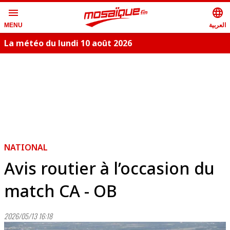
menu
language
العربية
MENU
La météo du lundi 10 août 2026
S
NATIONAL
Avis routier à l’occasion du
match CA - OB
2026/05/13 16:18