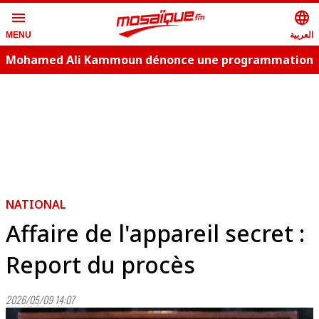
menu
language
العربية
MENU
Mohamed Ali Kammoun dénonce une programmation
estivale copie conforme
NATIONAL
Affaire de l'appareil secret :
Report du procès
2026/05/09 14:07