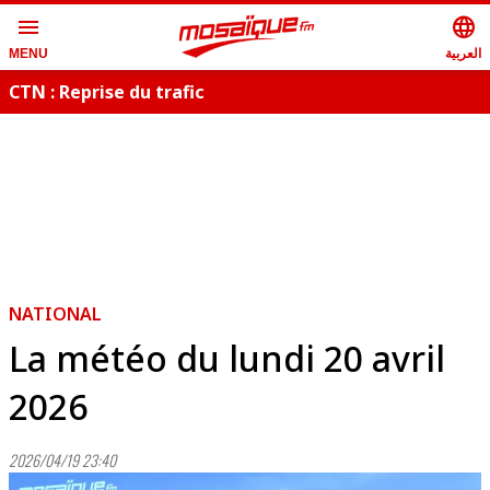
menu
language
العربية
MENU
CTN : Reprise du trafic
S
NATIONAL
La météo du lundi 20 avril
2026
2026/04/19 23:40