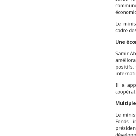
commune 
économiqu
Le minis
cadre de
Une écon
Samir Ab
amélior
positifs,
internati
Il a app
coopérat
Multiple
Le minis
Fonds in
préside
développ