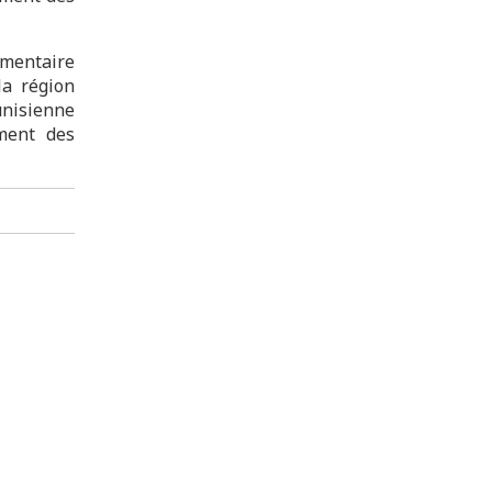
imentaire
la région
unisienne
ement des