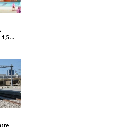
s
,5 ...
ntre