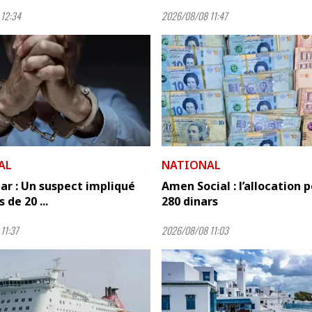
12:34
2026/08/08 11:47
AL
NATIONAL
r : Un suspect impliqué
Amen Social : l’allocation 
 de 20 ...
280 dinars
11:37
2026/08/08 11:03