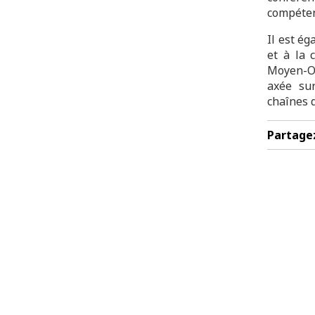
compéten
Il est é
et à la 
Moyen-Or
axée sur
chaînes d
Partage