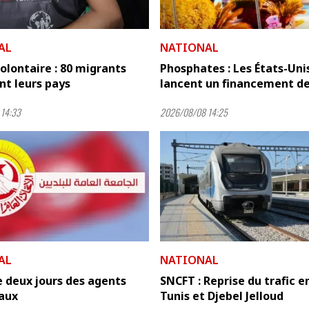
AL
NATIONAL
olontaire : 80 migrants
Phosphates : Les États-Uni
t leurs pays
lancent un financement de 1
14:33
2026/08/08 14:25
AL
NATIONAL
 deux jours des agents
SNCFT : Reprise du trafic e
aux
Tunis et Djebel Jelloud