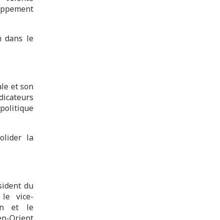
loppement
n dans le
le et son
icateurs
opolitique
olider la
sident du
 le vice-
on et le
en-Orient