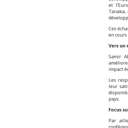
et l’Eur
Tanaka, 
développ
Ces écha
en cours 
Vers un
Samir Ab
améliorer
impact é
Les resp
leur sat
disponib
pays.
Focus su
Par aill
conféren