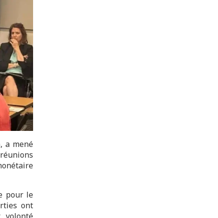
h, a mené
 réunions
onétaire
e pour le
rties ont
r volonté