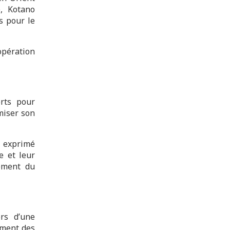
e, Kotano
s pour le
opération
orts pour
imiser son
, exprimé
e et leur
pement du
ors d’une
ement des