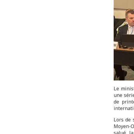
Le minis
une séri
de prin
internat
Lors de 
Moyen-Or
salué la