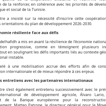
de la renforcer, en cohérence avec les priorités de déve
e et social de la Tunisie.
tre a insisté sur la nécessité d’inscrire cette coopératio
s orientations du plan de développement 2026-2030.
omie résiliente face aux défis
delhafidh a mis en avant la résilience de l’économie nationa
ation progressive, comme en témoignent plusieurs ind
 tout en soulignant les défis importants liés au contexte gé
onal instable.
elé à une mobilisation accrue des efforts afin de cons
ion internationale et de mieux répondre à ces enjeux.
s entretiens avec les partenaires internationaux
tre s’est également entretenu successivement avec le pré
ternational de développement agricole, Álvaro Lario,
nt de la Banque européenne pour la reconstructi
ement, Matteo Patrone, le directeur général pour le Moy