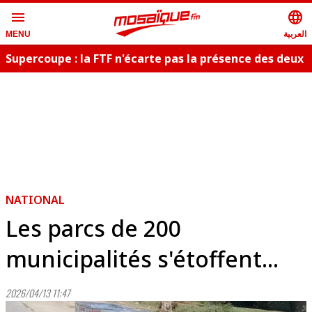
menu
language
العربية
MENU
Supercoupe : la FTF n'écarte pas la présence des deux
publics
NATIONAL
Les parcs de 200
municipalités s'étoffent...
2026/04/13 11:47