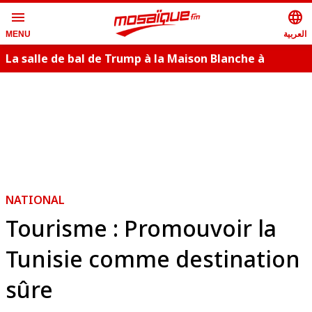
menu
language
العربية
MENU
La salle de bal de Trump à la Maison Blanche à
nouveau bloqué en appel
NATIONAL
Tourisme : Promouvoir la
Tunisie comme destination
sûre