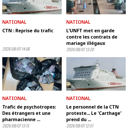
NATIONAL
NATIONAL
CTN : Reprise du trafic
L'UNFT met en garde
contre les contrats de
mariage illégaux
2026/08/07 14:06
2026/08/07 13:20
NATIONAL
NATIONAL
Trafic de psychotropes:
Le personnel de la CTN
Des étrangers et une
proteste... Le 'Carthage'
pharmacienne ...
prend du ...
2026/08/07 13:15
2026/08/07 12:51