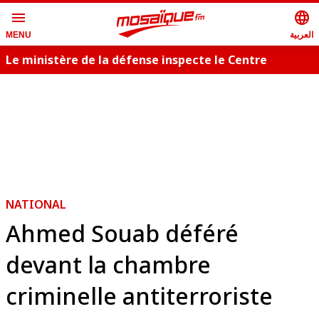
menu
language
العربية
MENU
Le ministère de la défense inspecte le Centre
T
militaire cynotechnique
s
NATIONAL
Ahmed Souab déféré
devant la chambre
criminelle antiterroriste