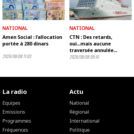
NATIONAL
NATIONAL
Amen Social : l’allocation
CTN : Des retards,
portée à 280 dinars
oui...mais aucune
traversée annulée...
2026/08/08 11:03
2026/08/08 09:10
La radio
Actu
Equipes
National
Emissions
Régional
Programmes
International
Fréquences
Politique