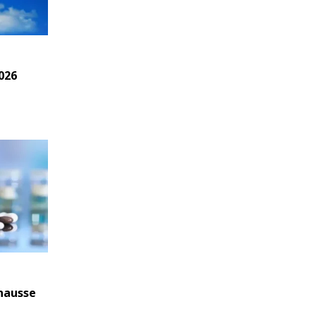
026
 hausse