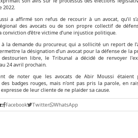
exprimait son avis sur le processus des élections législati
 2022.
ssi a affirmé son refus de recourir à un avocat, qu’il s’
régional des avocats ou de son propre collectif de défens
a conviction d’être victime d’une injustice politique.
 à la demande du procureur, qui a sollicité un report de l’
permettre la désignation d’un avocat pour la défense de la p
 destourien libre, le Tribunal a décidé de renvoyer l'
, au 24 avril prochain.
ent de noter que les avocats de Abir Moussi étaient 
 des badges rouges, mais n'ont pas pris la parole, en rai
expresse de leur cliente de ne plaider sa cause.
z:
Facebook
Twitter
WhatsApp