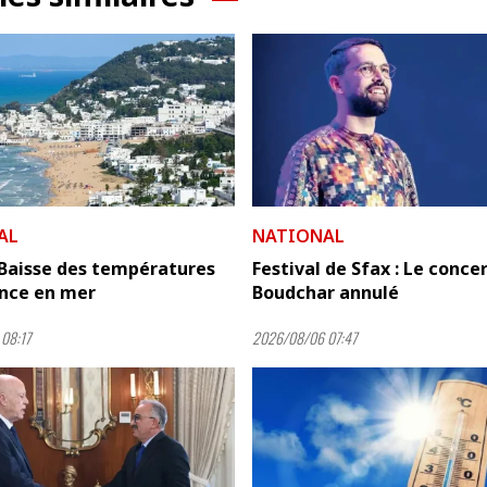
AL
NATIONAL
 Baisse des températures
Festival de Sfax : Le conce
ance en mer
Boudchar annulé
08:17
2026/08/06 07:47