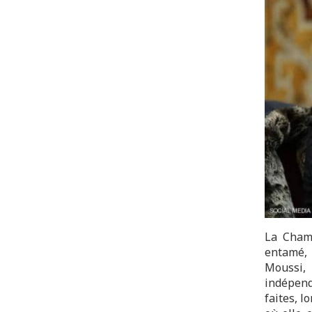
La Chamb
entamé, 
Moussi, 
indépend
faites, 