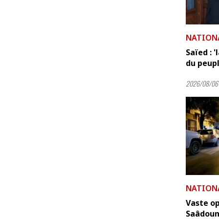
NATION
Saïed : 
du peuple
2026/08/06 
NATION
Vaste op
Saâdoun.