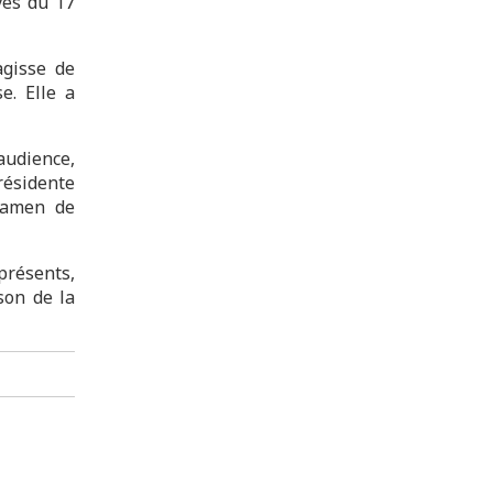
ves du 17
agisse de
e. Elle a
audience,
résidente
examen de
présents,
son de la