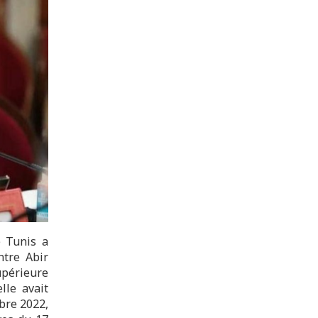
e Tunis a
ntre Abir
upérieure
lle avait
bre 2022,