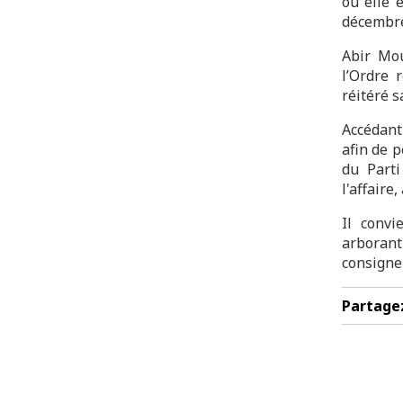
où elle 
décembre
Abir Mou
l’Ordre 
réitéré s
Accédant
afin de 
du Parti
l'affaire
Il convi
arborant
consigne 
Partage