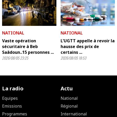
NATIONAL
NATIONAL
Vaste opération
L'UGTT appelle à revoir la
sécuritaire à Beb
hausse des prix de
Saâdoun..15 personnes ...
certains ...
2026/08/05 23:25
2026/08/05 18:53
La radio
Actu
Equipes
National
Emissions
Régional
Programmes
International