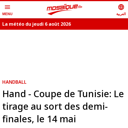
menu
language
العربية
MENU
La météo du jeudi 6 août 2026
HANDBALL
Hand - Coupe de Tunisie: Le
tirage au sort des demi-
finales, le 14 mai