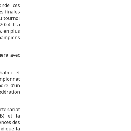
onde ces
s finales
du tournoi
2024. Il a
e, en plus
champions
uera avec
ghalmi et
pionnat
adre d’un
dération
artenariat
B) et la
ences des
ndique la