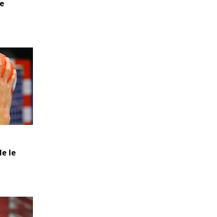
ne
le le