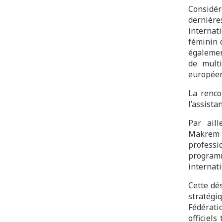
Considé
dernière
internati
féminin d
également
de multi
europée
La renco
l’assista
Par aill
Makrem
professi
program
internati
Cette dés
stratég
Fédérati
officiel