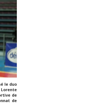
mé le duo
 Lorente
ortive de
onnat de