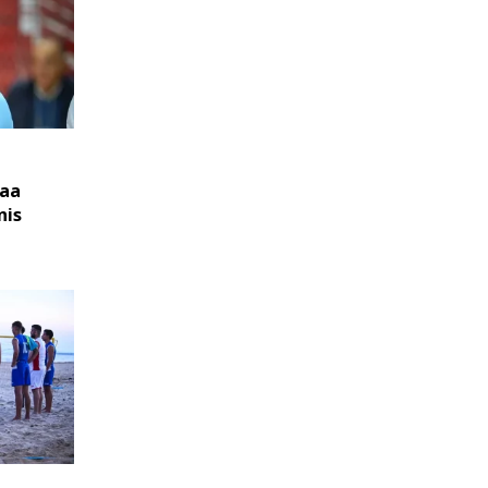
iaa
nis