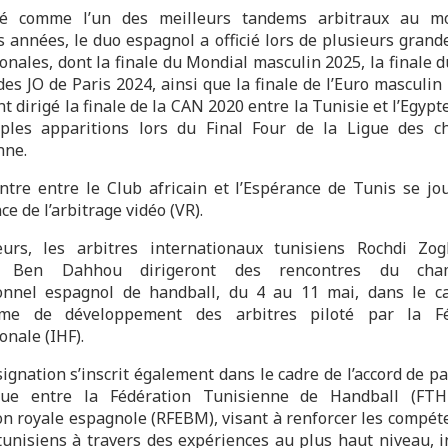
ré comme l’un des meilleurs tandems arbitraux au m
s années, le duo espagnol a officié lors de plusieurs grande
onales, dont la finale du Mondial masculin 2025, la finale 
es JO de Paris 2024, ainsi que la finale de l’Euro masculin 
 dirigé la finale de la CAN 2020 entre la Tunisie et l’Egypt
ples apparitions lors du Final Four de la Ligue des 
nne.
ntre entre le Club africain et l’Espérance de Tunis se jo
nce de l’arbitrage vidéo (VR).
eurs, les arbitres internationaux tunisiens Rochdi Zo
 Ben Dahhou dirigeront des rencontres du cham
onnel espagnol de handball, du 4 au 11 mai, dans le c
me de développement des arbitres piloté par la Fé
onale (IHF).
ignation s’inscrit également dans le cadre de l’accord de p
ique entre la Fédération Tunisienne de Handball (FTH
on royale espagnole (RFEBM), visant à renforcer les compét
s tunisiens à travers des expériences au plus haut niveau, i