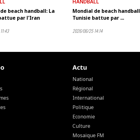
LL
HANDBALL
de beach handball: La
Mondial de beach handball
battue par l'Iran
Tunisie battue par ...
11:43
2026/06/25 14:14
io
Actu
National
s
Régional
mes
International
ces
Politique
Economie
Culture
Mosaique FM