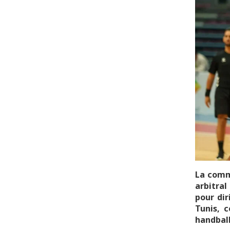
La commi
arbitra
pour dir
Tunis, 
handball