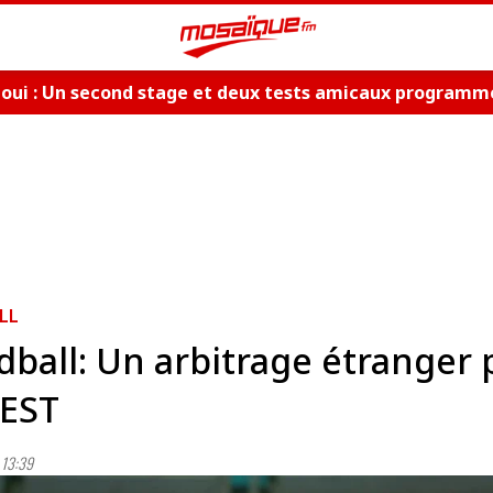
aoui : Un second stage et deux tests amicaux programm
LL
ball: Un arbitrage étranger 
 EST
13:39