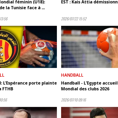
ondial féminin (U18):
EST : Kais Attia démission
e la Tunisie face à ...
13:56
2026/07/22 15:52
LL
HANDBALL
: L’Espérance porte plainte
Handball - L'Egypte accueil
a FTHB
Mondial des clubs 2026
10:56
2026/07/10 09:16