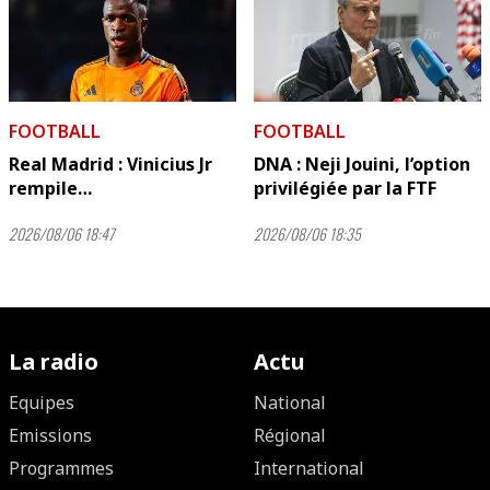
FOOTBALL
FOOTBALL
Real Madrid : Vinicius Jr
DNA : Neji Jouini, l’option
rempile…
privilégiée par la FTF
2026/08/06 18:47
2026/08/06 18:35
La radio
Actu
Equipes
National
Emissions
Régional
Programmes
International