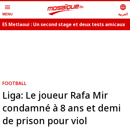
menu
language
العربية
MENU
ES Metlaoui : Un second stage et deux tests amicaux
L
programmés
FOOTBALL
Liga: Le joueur Rafa Mir
condamné à 8 ans et demi
de prison pour viol