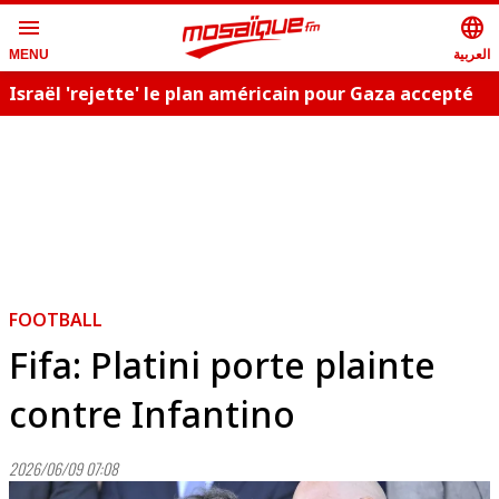
menu
language
العربية
MENU
Israël 'rejette' le plan américain pour Gaza accepté
C
par le Hamas
FOOTBALL
Fifa: Platini porte plainte
contre Infantino
2026/06/09 07:08