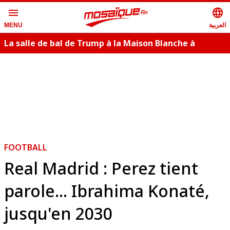
menu
language
العربية
MENU
La salle de bal de Trump à la Maison Blanche à
nouveau bloqué en appel
FOOTBALL
Real Madrid : Perez tient
parole... Ibrahima Konaté,
jusqu'en 2030