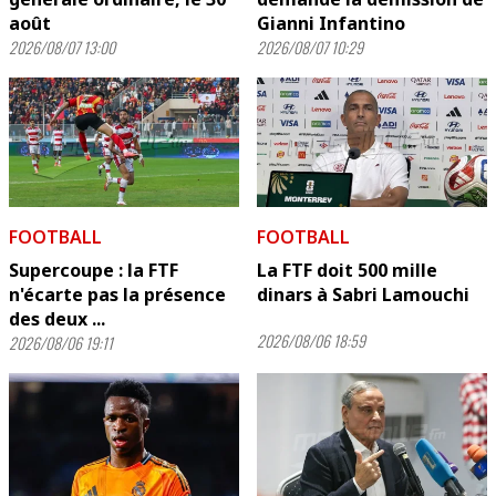
août
Gianni Infantino
2026/08/07 13:00
2026/08/07 10:29
FOOTBALL
FOOTBALL
Supercoupe : la FTF
La FTF doit 500 mille
n'écarte pas la présence
dinars à Sabri Lamouchi
des deux ...
2026/08/06 18:59
2026/08/06 19:11