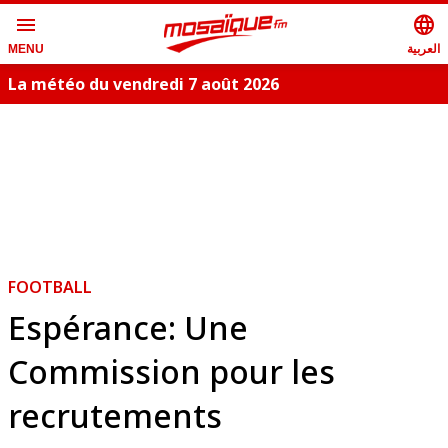
menu
language
العربية
MENU
La météo du vendredi 7 août 2026
FOOTBALL
Espérance: Une
Commission pour les
recrutements