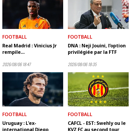
FOOTBALL
FOOTBALL
Real Madrid : Vinicius Jr
DNA : Neji Jouini, l’option
rempile…
privilégiée par la FTF
2026/08/06 18:47
2026/08/06 18:35
FOOTBALL
FOOTBALL
Uruguay : L'ex-
CAFCL - EST: Swehly ou le
international Diego
KVZ FC au second tour