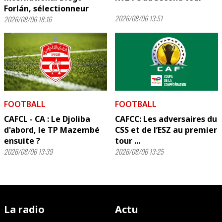
Forlán, sélectionneur
2026/08/06 13:51
2026/08/06 18:16
FOOTBALL
FOOTBALL
CAFCL - CA : Le Djoliba
CAFCC: Les adversaires du
d'abord, le TP Mazembé
CSS et de l’ESZ au premier
ensuite ?
tour ...
2026/08/06 13:39
2026/08/06 13:25
La radio
Actu