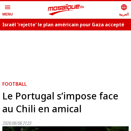
menu
language
العربية
MENU
Israël 'rejette' le plan américain pour Gaza accepté
C
par le Hamas
FOOTBALL
Le Portugal s’impose face
au Chili en amical
2026/06/06 21:23