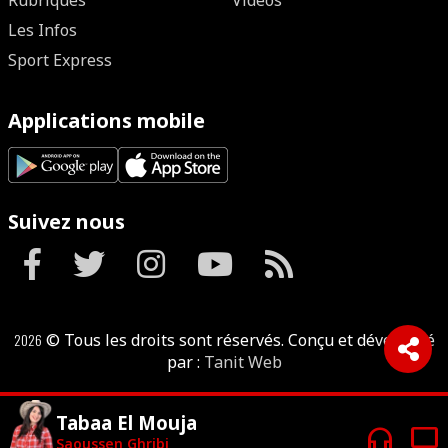
Rubriques
Vidéos
Les Infos
Sport Express
Applications mobile
Suivez nous
2026
© Tous les droits sont réservés. Conçu et développé
par :
Tanit Web
Tabaa El Mouja
headphones
tv
Saoussen Ghribi