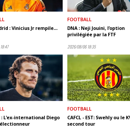
LL
FOOTBALL
rid : Vinicius Jr rempile…
DNA : Neji Jouini, l’option
privilégiée par la FTF
18:47
2026/08/06 18:35
LL
FOOTBALL
: L'ex-international Diego
CAFCL - EST: Swehly ou le K
sélectionneur
second tour