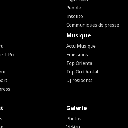
People
Insolite
Communiques de presse
Musique
rt
Actu Musique
ue 1 Pro
Emissions
Top Oriental
ent
Top Occidental
ort
Dj résidents
press
st
Galerie
s
Photos
es
Vidéos