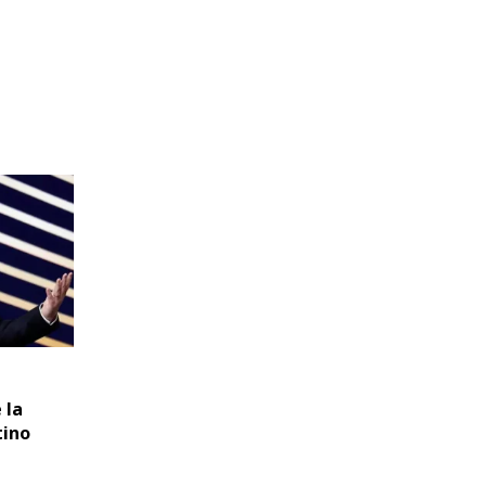
 la
tino