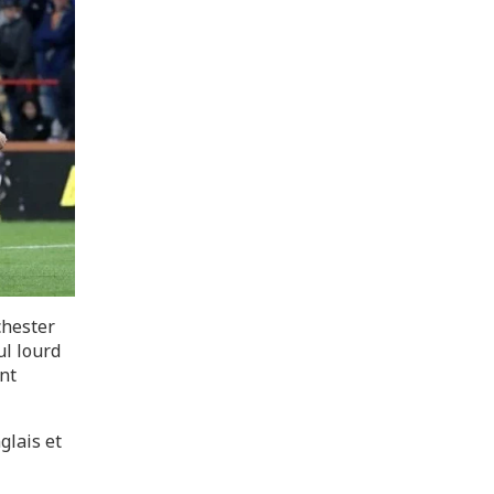
chester
ul lourd
nt
glais et