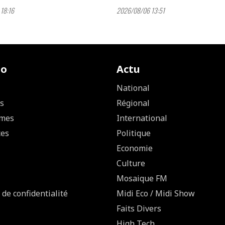
18:16
2026/08/06 13:51
io
Actu
National
s
Régional
mes
International
ces
Politique
Economie
Culture
Mosaique FM
 de confidentialité
Midi Eco / Midi Show
Faits Divers
High Tech