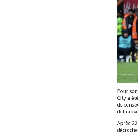
Pour son
City a é
de consé
définitiv
Après 22 
décroche 