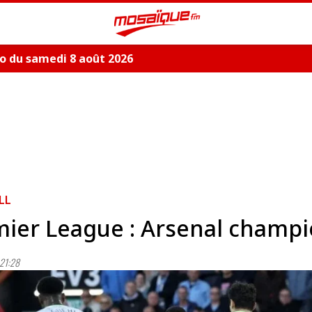
o du samedi 8 août 2026
LL
ier League : Arsenal champi
21:28