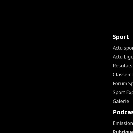
Sport
Actu spo
Actu Lig
Résutats
Classem
Forum Sp
Sport Ex
Galerie
Podca
Emission
Rubriqu