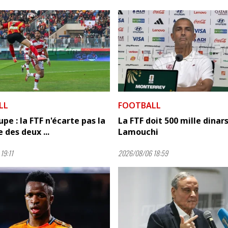
LL
FOOTBALL
pe : la FTF n'écarte pas la
La FTF doit 500 mille dinars
 des deux ...
Lamouchi
19:11
2026/08/06 18:59