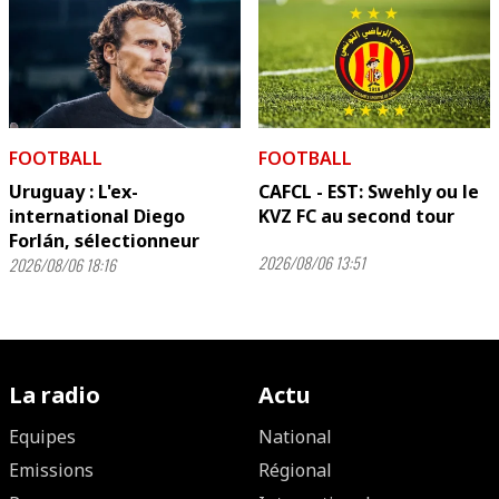
FOOTBALL
FOOTBALL
Uruguay : L'ex-
CAFCL - EST: Swehly ou le
international Diego
KVZ FC au second tour
Forlán, sélectionneur
2026/08/06 13:51
2026/08/06 18:16
La radio
Actu
Equipes
National
Emissions
Régional