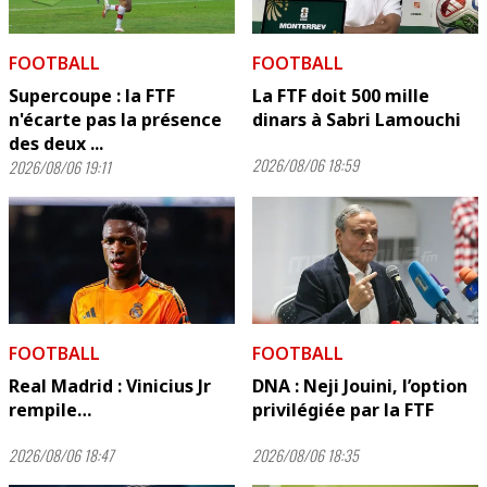
FOOTBALL
FOOTBALL
Supercoupe : la FTF
La FTF doit 500 mille
n'écarte pas la présence
dinars à Sabri Lamouchi
des deux ...
2026/08/06 18:59
2026/08/06 19:11
FOOTBALL
FOOTBALL
Real Madrid : Vinicius Jr
DNA : Neji Jouini, l’option
rempile…
privilégiée par la FTF
2026/08/06 18:47
2026/08/06 18:35