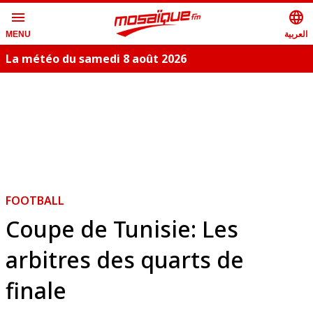
menu
language
العربية
MENU
La météo du samedi 8 août 2026
S
FOOTBALL
Coupe de Tunisie: Les
arbitres des quarts de
finale