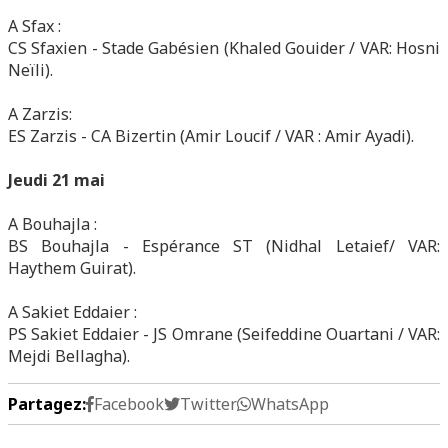
A Sfax :
CS Sfaxien - Stade Gabésien (Khaled Gouider / VAR: Hosni
Neïli).
A Zarzis:
ES Zarzis - CA Bizertin (Amir Loucif / VAR : Amir Ayadi).
Jeudi 21 mai
A Bouhajla :
BS Bouhajla - Espérance ST (Nidhal Letaief/ VAR:
Haythem Guirat).
A Sakiet Eddaier :
PS Sakiet Eddaier - JS Omrane (Seifeddine Ouartani / VAR:
Mejdi Bellagha).
Partagez:
Facebook
Twitter
WhatsApp