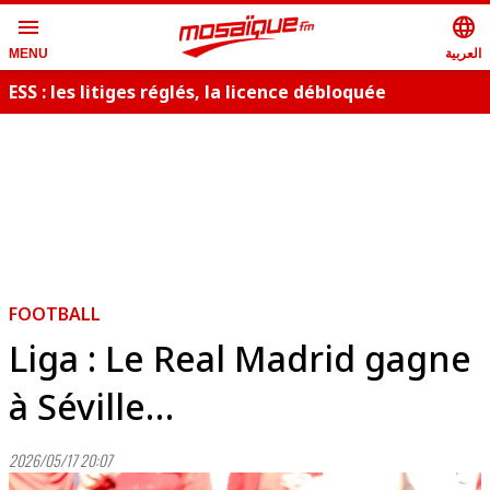
menu
language
العربية
MENU
ESS : les litiges réglés, la licence débloquée
FOOTBALL
Liga : Le Real Madrid gagne
à Séville…
2026/05/17 20:07