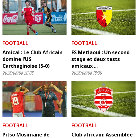
FOOTBALL
FOOTBALL
Amical : Le Club Africain
ES Metlaoui : Un second
domine l’US
stage et deux tests
Carthaginoise (5-0)
amicaux ...
2026/08/08 20:08
2026/08/08 18:30
FOOTBALL
FOOTBALL
Pitso Mosimane de
Club africain: Assemblée