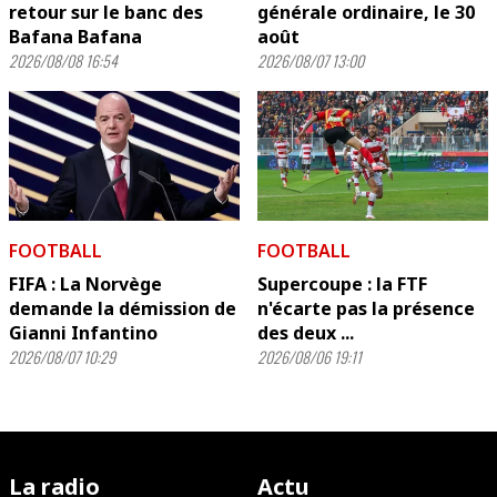
retour sur le banc des
générale ordinaire, le 30
Bafana Bafana
août
2026/08/08 16:54
2026/08/07 13:00
FOOTBALL
FOOTBALL
FIFA : La Norvège
Supercoupe : la FTF
demande la démission de
n'écarte pas la présence
Gianni Infantino
des deux ...
2026/08/07 10:29
2026/08/06 19:11
La radio
Actu