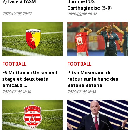
2) face à l’ASM
domine l’US
Carthaginoise (5-0)
2026/08/08 20:32
2026/08/08 20:08
FOOTBALL
FOOTBALL
ES Metlaoui : Un second
Pitso Mosimane de
stage et deux tests
retour sur le banc des
amicaux ...
Bafana Bafana
2026/08/08 18:30
2026/08/08 16:54