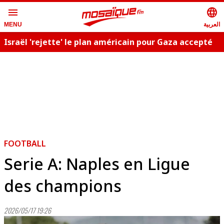
menu
language
العربية
MENU
Israël 'rejette' le plan américain pour Gaza accepté
C
par le Hamas
FOOTBALL
Serie A: Naples en Ligue
des champions
2026/05/17 19:26