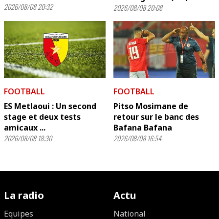
2026/08/08 20:32
2026/08/08 20:08
FOOTBALL
FOOTBALL
ES Metlaoui : Un second
Pitso Mosimane de
stage et deux tests
retour sur le banc des
amicaux ...
Bafana Bafana
2026/08/08 18:30
2026/08/08 16:54
La radio
Actu
Equipes
National