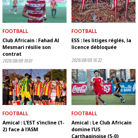
FOOTBALL
FOOTBALL
Club Africain : Fahad Al
ESS : les litiges réglés, la
Mesmari résilie son
licence débloquée
contrat
2026/08/09 16:32
2026/08/09 19:01
FOOTBALL
FOOTBALL
Amical : L’EST s’incline (1-
Amical : Le Club Africain
2) face à l’ASM
domine l’US
Carthaginoise (5-0)