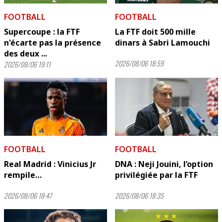
FOOTBALL
FOOTBALL
Supercoupe : la FTF
La FTF doit 500 mille
n'écarte pas la présence
dinars à Sabri Lamouchi
des deux ...
2026/08/06 18:59
2026/08/06 19:11
FOOTBALL
FOOTBALL
Real Madrid : Vinicius Jr
DNA : Neji Jouini, l’option
rempile…
privilégiée par la FTF
2026/08/06 18:47
2026/08/06 18:35