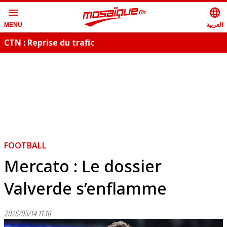
menu
language
العربية
MENU
CTN : Reprise du trafic
S
FOOTBALL
Mercato : Le dossier
Valverde s’enflamme
2026/05/14 11:16