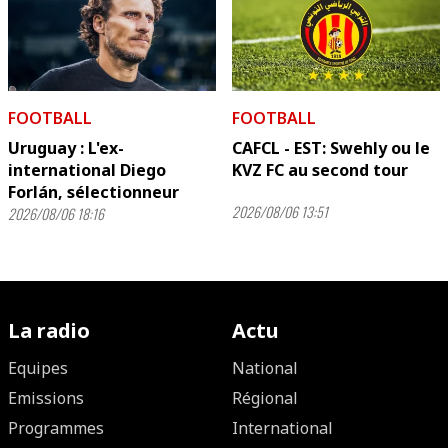
FOOTBALL
FOOTBALL
Uruguay : L'ex-
CAFCL - EST: Swehly ou le
international Diego
KVZ FC au second tour
Forlán, sélectionneur
2026/08/06 13:51
2026/08/06 18:16
La radio
Actu
Equipes
National
Emissions
Régional
Programmes
International