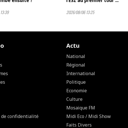
mbé ensuite ?
l’ESZ au premier tour ...
13:39
2026/08/06 13:25
io
Actu
National
s
Régional
mes
International
ces
Politique
Economie
Culture
Mosaique FM
 de confidentialité
Midi Eco / Midi Show
Faits Divers