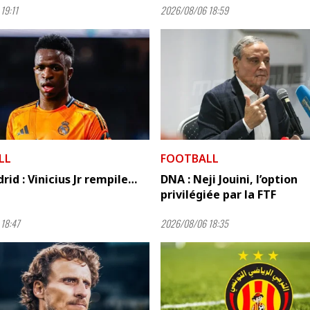
19:11
2026/08/06 18:59
LL
FOOTBALL
rid : Vinicius Jr rempile…
DNA : Neji Jouini, l’option
privilégiée par la FTF
18:47
2026/08/06 18:35