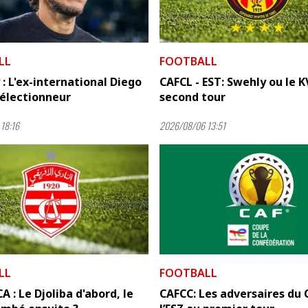
LL
FOOTBALL
: L'ex-international Diego
CAFCL - EST: Swehly ou le K
sélectionneur
second tour
18:16
2026/08/06 13:51
LL
FOOTBALL
A : Le Djoliba d'abord, le
CAFCC: Les adversaires du 