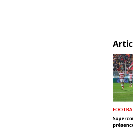
Artic
FOOTBA
Supercou
présence