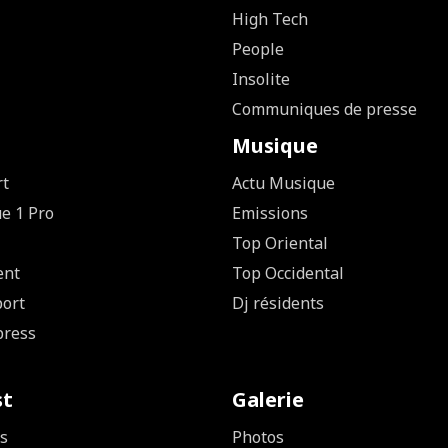
High Tech
People
Insolite
Communiques de presse
Musique
rt
Actu Musique
ue 1 Pro
Emissions
Top Oriental
ent
Top Occidental
ort
Dj résidents
press
st
Galerie
s
Photos