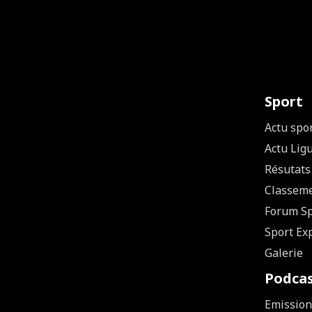
Sport
Actu spo
Actu Lig
Résutats
Classem
Forum Sp
Sport Ex
Galerie
Podca
Emission