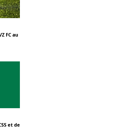
VZ FC au
CSS et de