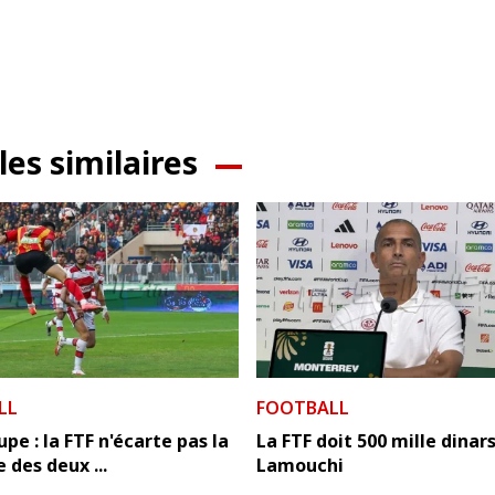
les similaires
LL
FOOTBALL
pe : la FTF n'écarte pas la
La FTF doit 500 mille dinars
 des deux ...
Lamouchi