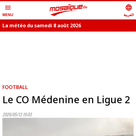
menu
language
العربية
MENU
La météo du samedi 8 août 2026
S
FOOTBALL
Le CO Médenine en Ligue 2
2026/05/13 19:03