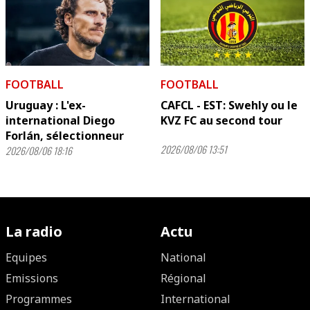
FOOTBALL
FOOTBALL
Uruguay : L'ex-
CAFCL - EST: Swehly ou le
international Diego
KVZ FC au second tour
Forlán, sélectionneur
2026/08/06 13:51
2026/08/06 18:16
La radio
Actu
Equipes
National
Emissions
Régional
Programmes
International