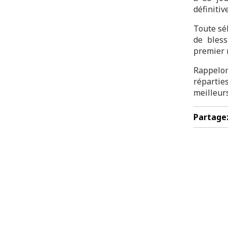
définitiv
Toute sél
de bles
premier 
Rappelo
répartie
meilleurs
Partage