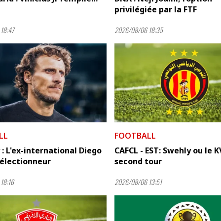
privilégiée par la FTF
18:47
2026/08/06 18:35
LL
FOOTBALL
: L'ex-international Diego
CAFCL - EST: Swehly ou le K
sélectionneur
second tour
18:16
2026/08/06 13:51