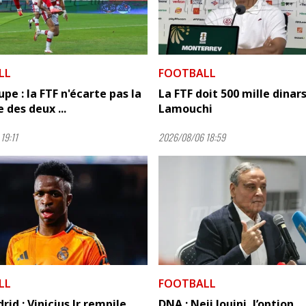
LL
FOOTBALL
pe : la FTF n'écarte pas la
La FTF doit 500 mille dinars
 des deux ...
Lamouchi
19:11
2026/08/06 18:59
LL
FOOTBALL
rid : Vinicius Jr rempile…
DNA : Neji Jouini, l’option