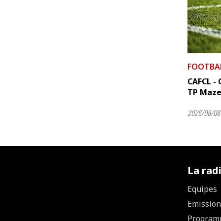
FOOTBA
CAFCL - C
TP Maze
2026/08/06 
La rad
Equipes
Emission
Program