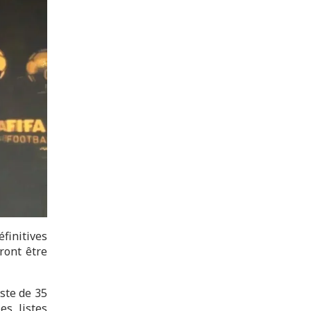
finitives
ront être
ste de 35
es listes