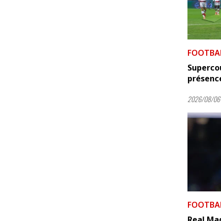
FOOTBA
Supercou
présence
2026/08/06 
FOOTBA
Real Mad