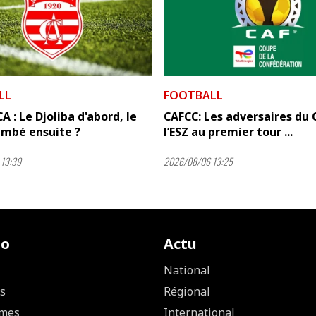
LL
FOOTBALL
A : Le Djoliba d'abord, le
CAFCC: Les adversaires du 
mbé ensuite ?
l’ESZ au premier tour ...
13:39
2026/08/06 13:25
io
Actu
National
s
Régional
mes
International