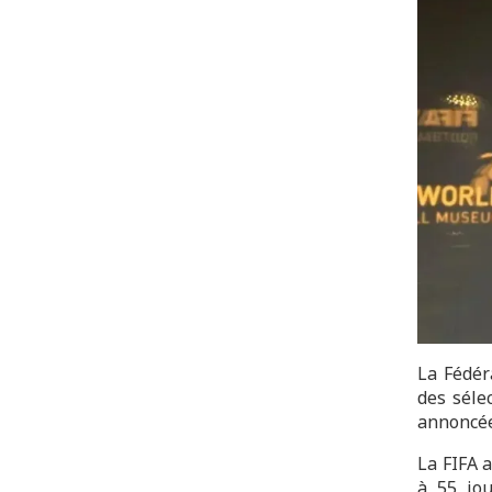
La Fédér
des séle
annoncée
La FIFA 
à 55 jou