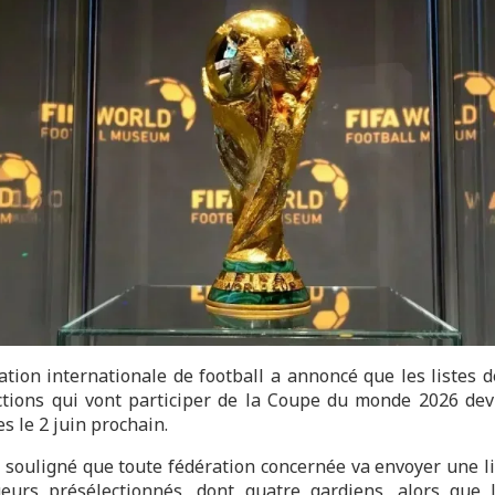
ation internationale de football a annoncé que les listes dé
ctions qui vont participer de la Coupe du monde 2026 dev
s le 2 juin prochain.
a souligné que toute fédération concernée va envoyer une li
eurs présélectionnés, dont quatre gardiens, alors que l