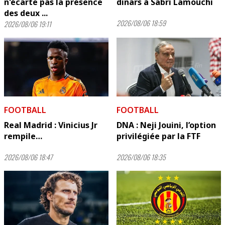
n'écarte pas la présence
dinars à Sabri Lamouchi
des deux ...
2026/08/06 18:59
2026/08/06 19:11
FOOTBALL
FOOTBALL
Real Madrid : Vinicius Jr
DNA : Neji Jouini, l’option
rempile…
privilégiée par la FTF
2026/08/06 18:47
2026/08/06 18:35