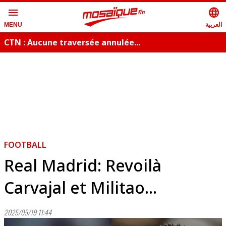
menu
language
العربية
MENU
CTN : Aucune traversée annulée...
FOOTBALL
Real Madrid: Revoilà
Carvajal et Militao...
2025/05/19 11:44