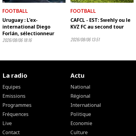
FOOTBALL
FOOTBALL
Uruguay : L'ex-
CAFCL - EST: Swehly ou le
international Diego
KVZ FC au second tour
Forlán, sélectionneur
2026/08/06 13:51
2026/08/06 18:16
La radio
Actu
Equipes
National
Emissions
Régional
Programmes
International
Fréquences
Politique
Live
Economie
Contact
Culture