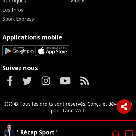
Rubriques
Vidéos
Les Infos
Sport Express
Applications mobile
Suivez nous
2026
© Tous les droits sont réservés. Conçu et développé
par :
Tanit Web
headphones
tv
' Récap Sport '