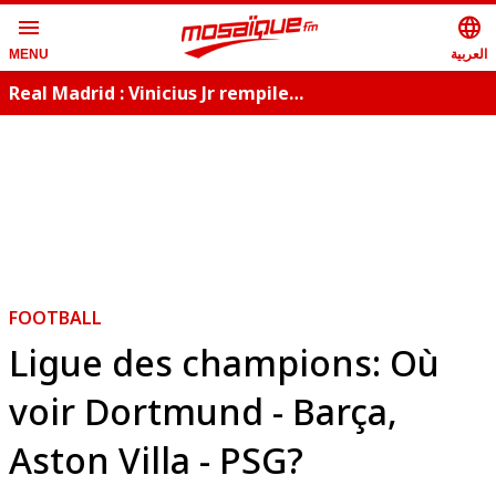
menu
language
العربية
MENU
Real Madrid : Vinicius Jr rempile…
D
FOOTBALL
Ligue des champions: Où
voir Dortmund - Barça,
Aston Villa - PSG?