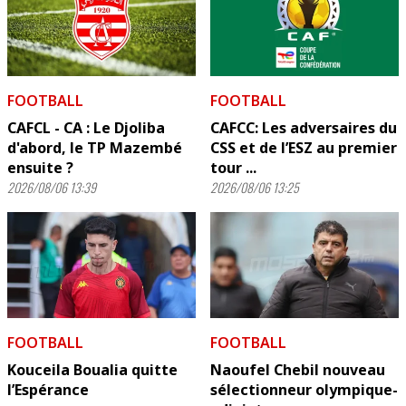
FOOTBALL
FOOTBALL
CAFCL - CA : Le Djoliba
CAFCC: Les adversaires du
d'abord, le TP Mazembé
CSS et de l’ESZ au premier
ensuite ?
tour ...
2026/08/06 13:39
2026/08/06 13:25
FOOTBALL
FOOTBALL
Kouceila Boualia quitte
Naoufel Chebil nouveau
l’Espérance
sélectionneur olympique-