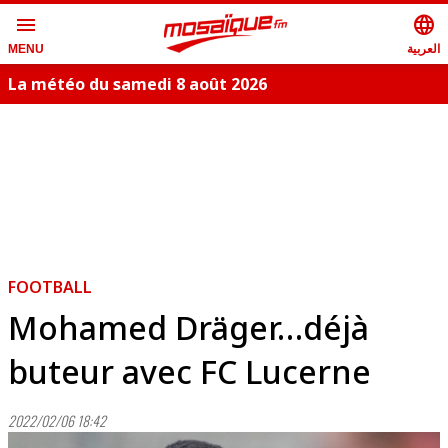
menu
language
العربية
MENU
La météo du samedi 8 août 2026
S
FOOTBALL
Mohamed Dräger…déjà
buteur avec FC Lucerne
2022/02/06 18:42