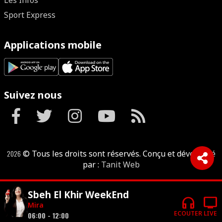
Les Infos
Sport Express
Applications mobile
Suivez nous
2026
© Tous les droits sont réservés. Conçu et développé
par :
Tanit Web
Sbeh El Khir WeekEnd
headphones
tv
Mira
ECOUTER
LIVE
06:00 - 12:00