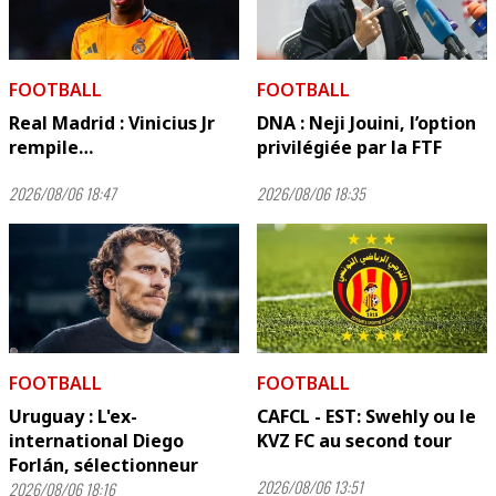
FOOTBALL
FOOTBALL
Real Madrid : Vinicius Jr
DNA : Neji Jouini, l’option
rempile…
privilégiée par la FTF
2026/08/06 18:47
2026/08/06 18:35
FOOTBALL
FOOTBALL
Uruguay : L'ex-
CAFCL - EST: Swehly ou le
international Diego
KVZ FC au second tour
Forlán, sélectionneur
2026/08/06 13:51
2026/08/06 18:16