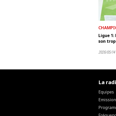
CHAMPI
Ligue 1:
son tro
2026/05/14 
La rad
Equipes
Emission
Program
Fréquen