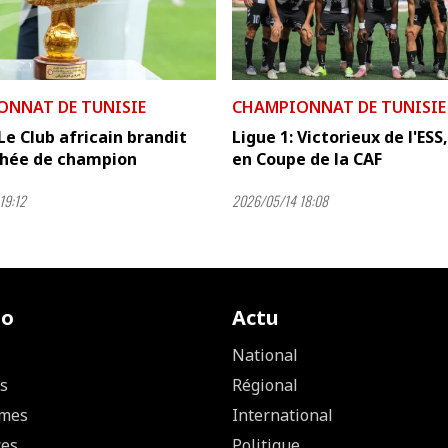
ONNAT DE TUNISIE
CHAMPIONNAT DE TUNISIE
 Le Club africain brandit
Ligue 1: Victorieux de l'ESS,
phée de champion
en Coupe de la CAF
19:12
2026/05/14 18:08
io
Actu
National
s
Régional
mes
International
ces
Politique