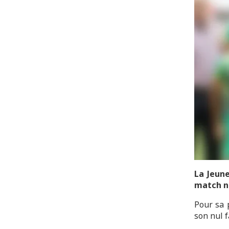
La Jeune
match nu
Pour sa 
son nul f