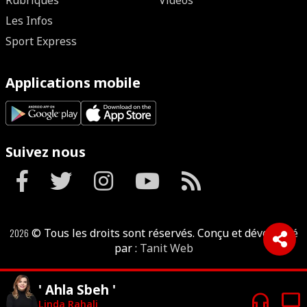
Rubriques
Vidéos
Les Infos
Sport Express
Applications mobile
Suivez nous
2026
© Tous les droits sont réservés. Conçu et développé
par :
Tanit Web
' Ahla Sbeh '
headphones
tv
Linda Rahali