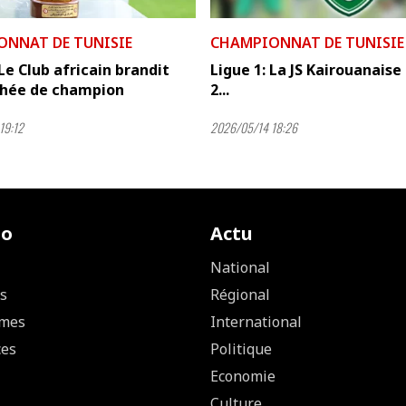
ONNAT DE TUNISIE
CHAMPIONNAT DE TUNISIE
 Le Club africain brandit
Ligue 1: La JS Kairouanaise
phée de champion
2...
19:12
2026/05/14 18:26
io
Actu
National
s
Régional
mes
International
ces
Politique
Economie
Culture