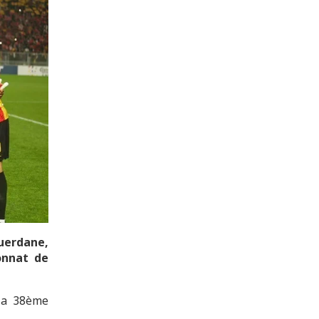
Guerdane,
onnat de
la 38ème