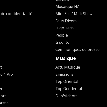
Mosaique FM
 de confidentialité
Midi Eco / Midi Show
Faits Divers
High Tech
People
Insolite
Communiques de presse
Musique
rt
Actu Musique
ue 1 Pro
Emissions
Top Oriental
ent
Top Occidental
ort
Dj résidents
press