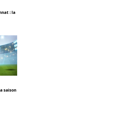
nat : la
la saison