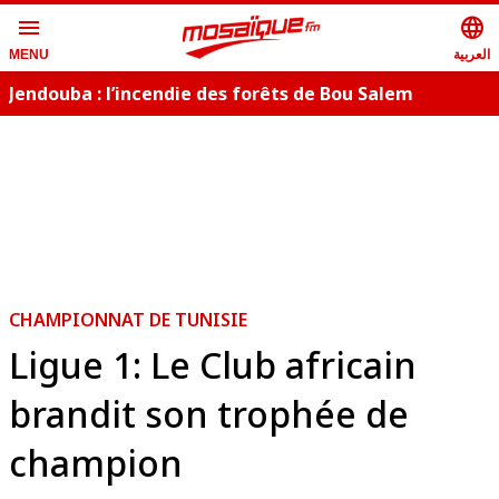
menu
language
العربية
MENU
Jendouba : l’incendie des forêts de Bou Salem
maîtrisé
CHAMPIONNAT DE TUNISIE
Ligue 1: Le Club africain
brandit son trophée de
champion