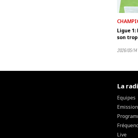
CHAMPI
Ligue 1:
son tro
2026/05/14 
La rad
Equipes
Emission
Program
Fréquen
Live