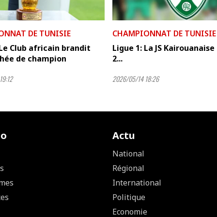
ONNAT DE TUNISIE
CHAMPIONNAT DE TUNISIE
 Le Club africain brandit
Ligue 1: La JS Kairouanaise
phée de champion
2...
19:12
2026/05/14 18:26
io
Actu
National
s
Régional
mes
International
ces
Politique
Economie