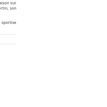
aison sur
rtin, son
e sportive