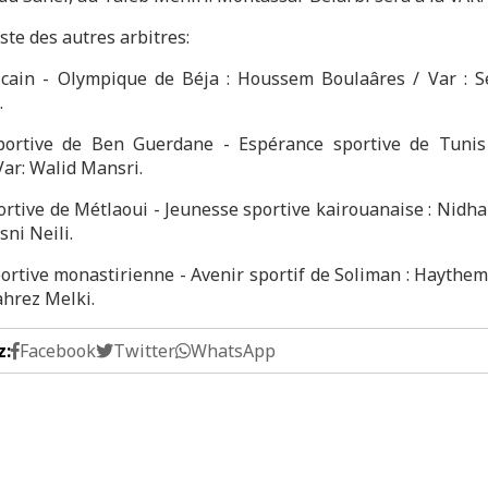
liste des autres arbitres:
icain - Olympique de Béja : Houssem Boulaâres / Var : S
.
portive de Ben Guerdane - Espérance sportive de Tunis
Var: Walid Mansri.
ortive de Métlaoui - Jeunesse sportive kairouanaise : Nidha
sni Neili.
ortive monastirienne - Avenir sportif de Soliman : Haythem
ahrez Melki.
z:
Facebook
Twitter
WhatsApp