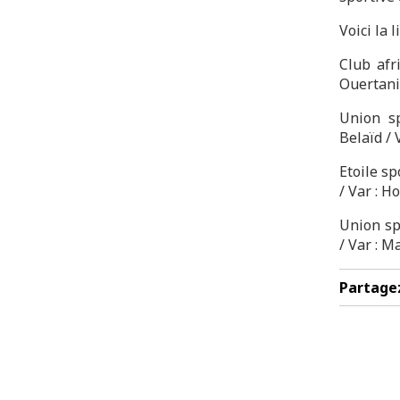
Voici la 
Club afr
Ouertani
Union s
Belaïd / 
Etoile sp
/ Var : Ho
Union sp
/ Var : M
Partage