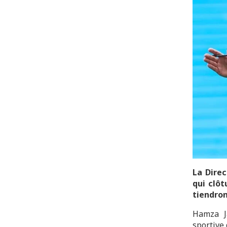
La Direc
qui clôt
tiendron
Hamza Ja
sportive 