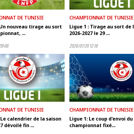
ONNAT DE TUNISIE
CHAMPIONNAT DE TUNISIE
 Un nouveau tirage au sort
Ligue 1 : Tirage au sort de 
ionnat, ...
2026-2027 le 29 ...
09:06
2026/07/20 12:18
ONNAT DE TUNISIE
CHAMPIONNAT DE TUNISIE
: Le calendrier de la saison
Ligue 1: Le coup d'envoi du
 dévoilé fin ...
championnat fixé...