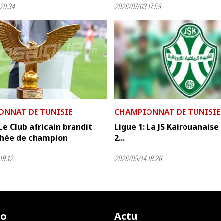
20:34
2026/07/03 17:59
ONNAT DE TUNISIE
CHAMPIONNAT DE TUNISIE
 Le Club africain brandit
Ligue 1: La JS Kairouanaise
phée de champion
2...
19:12
2026/05/14 18:26
io
Actu