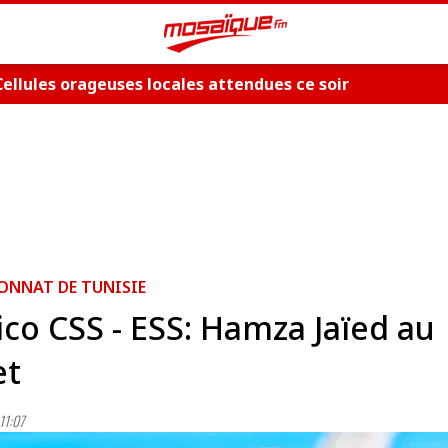
ellules orageuses locales attendues ce soir
ONNAT DE TUNISIE
ico CSS - ESS: Hamza Jaïed au
et
11:07