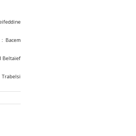
eifeddine
 : Bacem
l Beltaïef
 Trabelsi