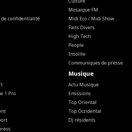
Culture
Mosaique FM
 de confidentialité
Midi Eco / Midi Show
Faits Divers
High Tech
People
Insolite
Communiques de presse
Musique
rt
Actu Musique
ue 1 Pro
Emissions
Top Oriental
ent
Top Occidental
ort
Dj résidents
press