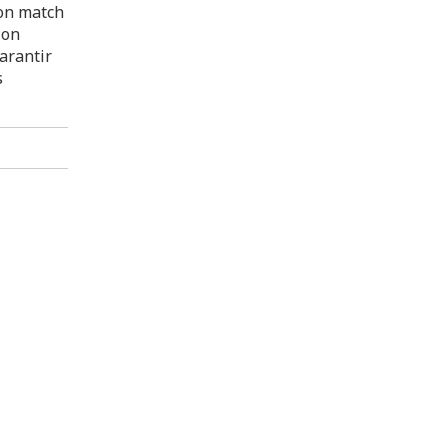
son match
ion
arantir
s