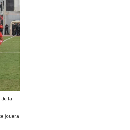
 de la
se jouera