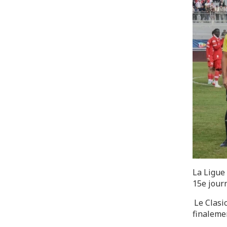
La Ligue
15e jour
.
Le Clasi
finalemen