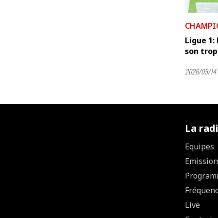
CHAMPI
Ligue 1:
son tro
2026/05/14 
La rad
Equipes
Emission
Program
Fréquen
Live