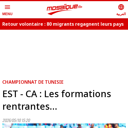
menu
language
العربية
MENU
Retour volontaire : 80 migrants regagnent leurs pays
d
CHAMPIONNAT DE TUNISIE
EST - CA : Les formations
rentrantes…
2026/05/10 15:20