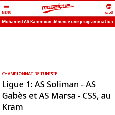
menu
language
العربية
MENU
Mohamed Ali Kammoun dénonce une programmation
estivale copie conforme
CHAMPIONNAT DE TUNISIE
Ligue 1: AS Soliman - AS
Gabès et AS Marsa - CSS, au
Kram