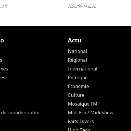
19:12
2026/05/14 18:26
io
Actu
National
s
Régional
mes
International
ces
Politique
Economie
Culture
Mosaique FM
 de confidentialité
Midi Eco / Midi Show
Faits Divers
High Tech