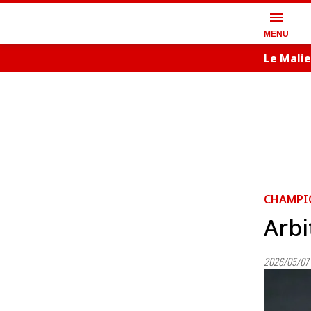
menu
MENU
Le Malie
CHAMPI
Arbi
2026/05/07 