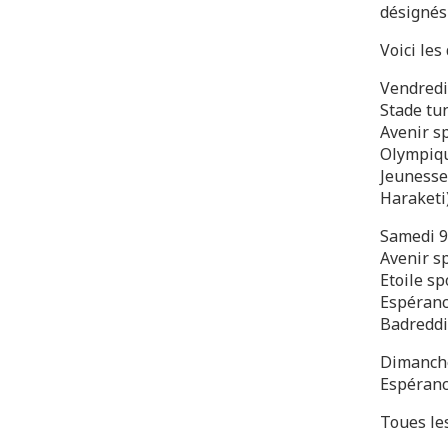
désignés
Voici les
Vendredi
Stade tu
Avenir s
Olympiqu
Jeunesse
Haraketi
Samedi 9
Avenir sp
Etoile s
Espéranc
Badreddi
Dimanche
Espérance
Toues le