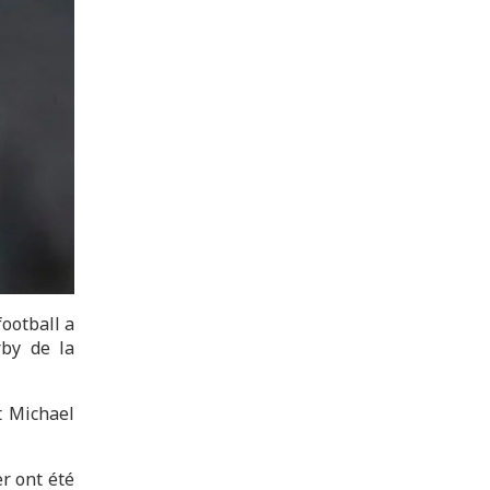
football a
rby de la
t Michael
r ont été