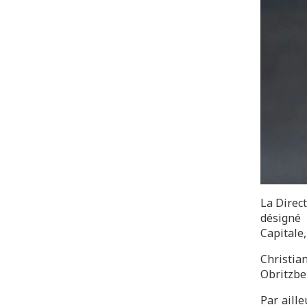
La Direct
désigné 
Capitale,
Christia
Obritzber
Par aill