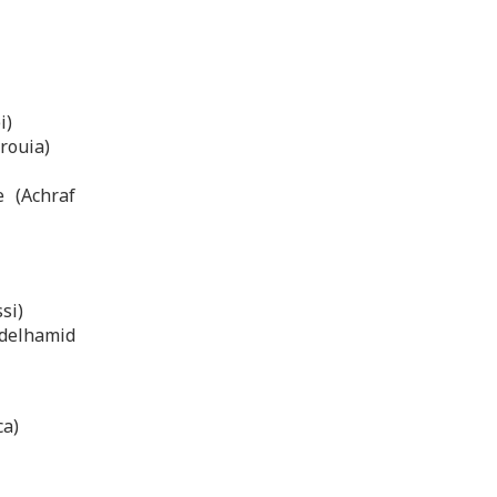
i)
rouia)
e (Achraf
si)
bdelhamid
ca)