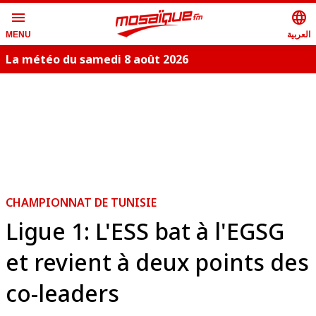
menu
language
العربية
MENU
La météo du samedi 8 août 2026
S
CHAMPIONNAT DE TUNISIE
Ligue 1: L'ESS bat à l'EGSG
et revient à deux points des
co-leaders