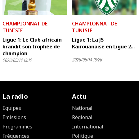
CHAMPIONNAT DE
CHAMPIONNAT DE
TUNISIE
TUNISIE
Ligue 1: Le Club africain
Ligue 1: La JS
brandit son trophée de
Kairouanaise en Ligue 2...
champion
2026/05/14 18:26
2026/05/14 19:12
La radio
Actu
Equipes
National
Emissions
Régional
Programmes
International
Fréquences
Politique