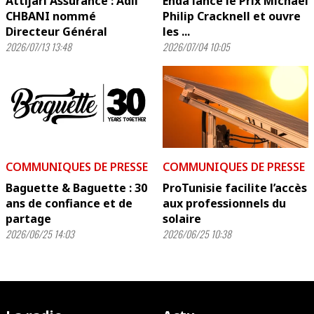
Attijari Assurance : Adil
Enda lance le Prix Michael
CHBANI nommé
Philip Cracknell et ouvre
Directeur Général
les ...
2026/07/13 13:48
2026/07/04 10:05
COMMUNIQUES DE PRESSE
COMMUNIQUES DE PRESSE
Baguette & Baguette : 30
ProTunisie facilite l’accès
ans de confiance et de
aux professionnels du
partage
solaire
2026/06/25 14:03
2026/06/25 10:38