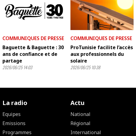
COMMUNIQUES DE PRESSE
COMMUNIQUES DE PRESSE
Baguette & Baguette : 30
ProTunisie facilite l’accès
ans de confiance et de
aux professionnels du
partage
solaire
2026/06/25 14:03
2026/06/25 10:38
La radio
Actu
Equipes
National
Emissions
Régional
Programmes
International