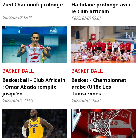
Zied Channoufi prolonge...
Hadidane prolonge avec
le Club africain
2026/07/08 12:13
2026/07/07 09:01
BASKET BALL
BASKET BALL
Basketball - Club Africain
Basket - Championnat
: Omar Abada rempile
arabe (U18): Les
jusqu’en ...
Tunisiennes ...
2026/07/04 20:53
2026/07/02 18:31