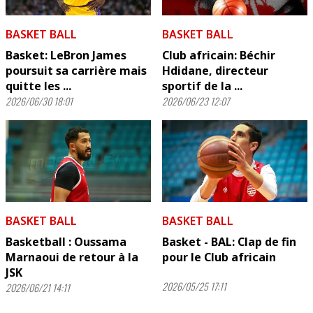
BASKET BALL
BASKET BALL
Basket: LeBron James
Club africain: Béchir
poursuit sa carrière mais
Hdidane, directeur
quitte les ...
sportif de la ...
2026/06/30 18:01
2026/06/23 12:07
BASKET BALL
BASKET BALL
Basketball : Oussama
Basket - BAL: Clap de fin
Marnaoui de retour à la
pour le Club africain
JSK
2026/05/25 17:11
2026/06/21 14:11