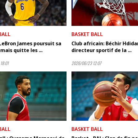
BALL
BASKET BALL
LeBron James poursuit sa
Club africain: Béchir Hdida
mais quitte les ...
directeur sportif de la ...
18:01
2026/06/23 12:07
BALL
BASKET BALL