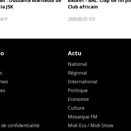
all : Oussama Marnaoui de
Basket - BAL: Clap de fin po
la JSK
Club africain
14:11
2026/05/25 17:11
io
Actu
National
s
Régional
mes
International
ces
Politique
Economie
Culture
Mosaique FM
 de confidentialité
Midi Eco / Midi Show