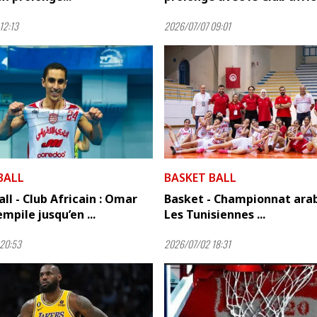
12:13
2026/07/07 09:01
BALL
BASKET BALL
ll - Club Africain : Omar
Basket - Championnat arab
mpile jusqu’en ...
Les Tunisiennes ...
20:53
2026/07/02 18:31