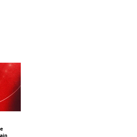
ne
ain