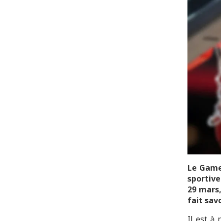
Le Game 
sportive
29 mars,
fait sav
Il est à