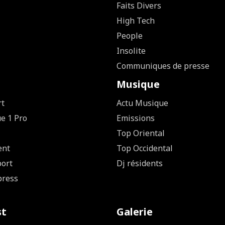
Faits Divers
High Tech
People
Insolite
Communiques de presse
Musique
rt
Actu Musique
ue 1 Pro
Emissions
Top Oriental
ent
Top Occidental
ort
Dj résidents
press
st
Galerie