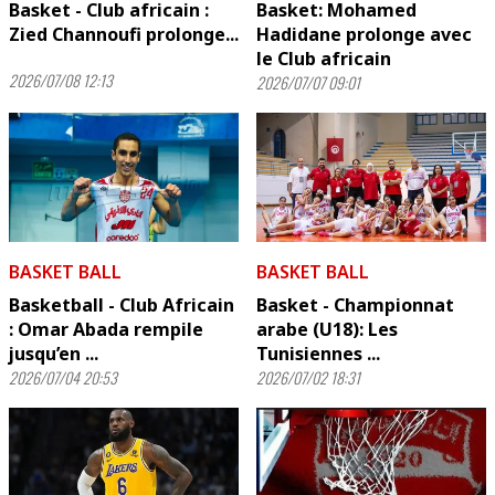
Basket - Club africain :
Basket: Mohamed
Zied Channoufi prolonge...
Hadidane prolonge avec
le Club africain
2026/07/08 12:13
2026/07/07 09:01
BASKET BALL
BASKET BALL
Basketball - Club Africain
Basket - Championnat
: Omar Abada rempile
arabe (U18): Les
jusqu’en ...
Tunisiennes ...
2026/07/04 20:53
2026/07/02 18:31