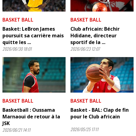
BASKET BALL
BASKET BALL
Basket: LeBron James
Club africain: Béchir
poursuit sa carrière mais
Hdidane, directeur
quitte les ...
sportif de la ...
2026/06/30 18:01
2026/06/23 12:07
BASKET BALL
BASKET BALL
Basketball : Oussama
Basket - BAL: Clap de fin
Marnaoui de retour à la
pour le Club africain
JSK
2026/05/25 17:11
2026/06/21 14:11