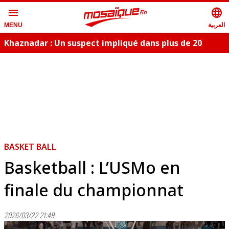
menu
language
العربية
MENU
Khaznadar : Un suspect impliqué dans plus de 20
A
cambriolages, arrêté
BASKET BALL
Basketball : L’USMo en
finale du championnat
2026/03/22 21:49