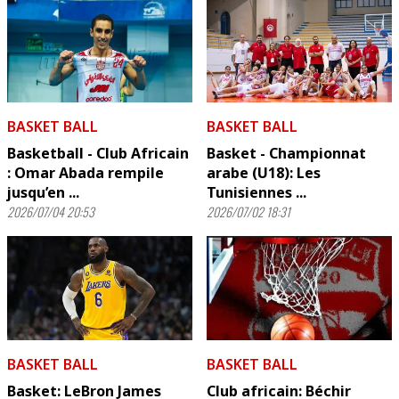
BASKET BALL
BASKET BALL
Basketball - Club Africain
Basket - Championnat
: Omar Abada rempile
arabe (U18): Les
jusqu’en ...
Tunisiennes ...
2026/07/04 20:53
2026/07/02 18:31
BASKET BALL
BASKET BALL
Basket: LeBron James
Club africain: Béchir