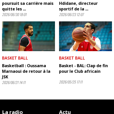
poursuit sa carrière mais
Hdidane, directeur
quitte les ...
sportif de la ...
2026/06/30 18:01
2026/06/23 12:07
BASKET BALL
BASKET BALL
Basketball : Oussama
Basket - BAL: Clap de fin
Marnaoui de retour à la
pour le Club africain
JSK
2026/05/25 17:11
2026/06/21 14:11
La radio
Actu