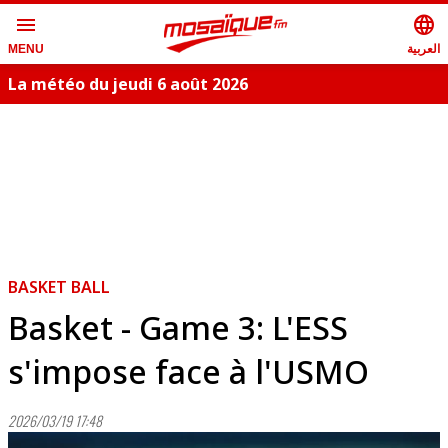
menu
language
العربية
MENU
La météo du jeudi 6 août 2026
BASKET BALL
Basket - Game 3: L'ESS
s'impose face à l'USMO
2026/03/19 17:48