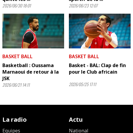
2026/06/30 18:01
2026/06/23 12:07
BASKET BALL
BASKET BALL
Basketball : Oussama
Basket - BAL: Clap de fin
Marnaoui de retour à la
pour le Club africain
JSK
2026/05/25 17:11
2026/06/21 14:11
La radio
Actu
Equipes
National