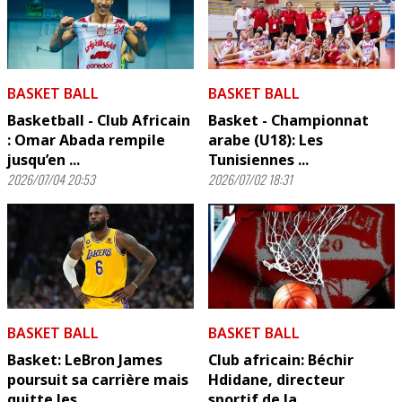
BASKET BALL
BASKET BALL
Basketball - Club Africain
Basket - Championnat
: Omar Abada rempile
arabe (U18): Les
jusqu’en ...
Tunisiennes ...
2026/07/04 20:53
2026/07/02 18:31
BASKET BALL
BASKET BALL
Basket: LeBron James
Club africain: Béchir
poursuit sa carrière mais
Hdidane, directeur
quitte les ...
sportif de la ...