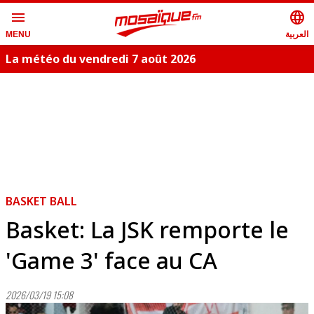
menu
language
العربية
MENU
La météo du vendredi 7 août 2026
BASKET BALL
Basket: La JSK remporte le
'Game 3' face au CA
2026/03/19 15:08