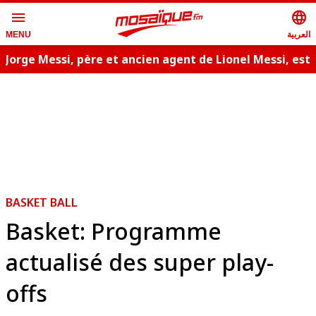
menu
language
العربية
MENU
Jorge Messi, père et ancien agent de Lionel Messi, est
décédé
BASKET BALL
Basket: Programme
actualisé des super play-
offs