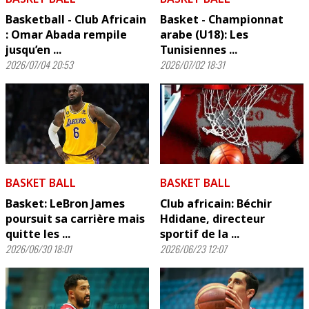
Basketball - Club Africain
Basket - Championnat
: Omar Abada rempile
arabe (U18): Les
jusqu’en ...
Tunisiennes ...
2026/07/04 20:53
2026/07/02 18:31
BASKET BALL
BASKET BALL
Basket: LeBron James
Club africain: Béchir
poursuit sa carrière mais
Hdidane, directeur
quitte les ...
sportif de la ...
2026/06/30 18:01
2026/06/23 12:07