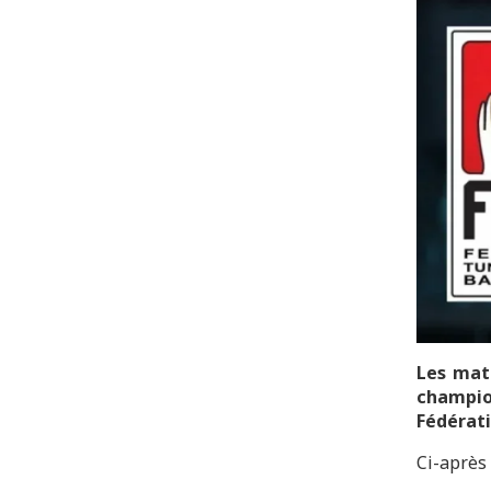
Les matc
champio
Fédérati
Ci-après