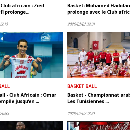
 Club africain : Zied
Basket: Mohamed Hadida
i prolonge...
prolonge avec le Club afric
12:13
2026/07/07 09:01
BALL
BASKET BALL
ll - Club Africain : Omar
Basket - Championnat arab
mpile jusqu’en ...
Les Tunisiennes ...
20:53
2026/07/02 18:31