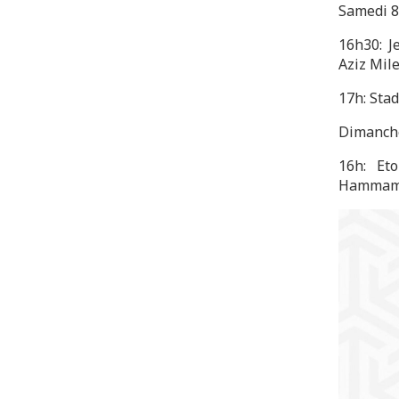
Samedi 8 
16h30: J
Aziz Mil
17h: Stad
Dimanche
16h: Et
Hammam-