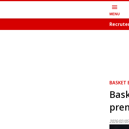
menu
MENU
Recrutem
BASKET 
Bask
prem
2026/02/05 