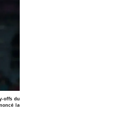
y-offs du
noncé la