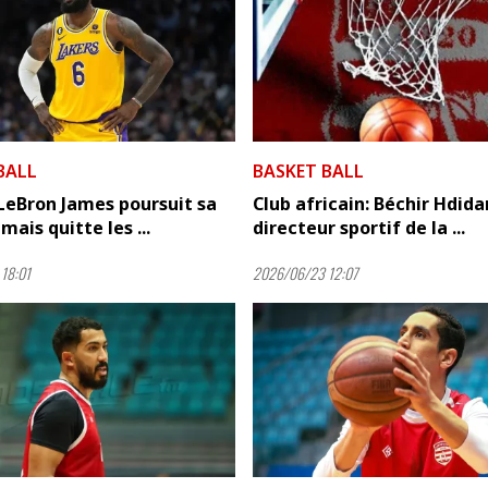
BALL
BASKET BALL
LeBron James poursuit sa
Club africain: Béchir Hdida
mais quitte les ...
directeur sportif de la ...
18:01
2026/06/23 12:07