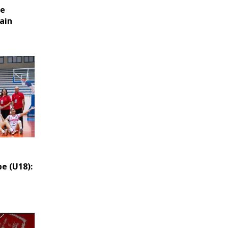
ne
ain
e (U18):