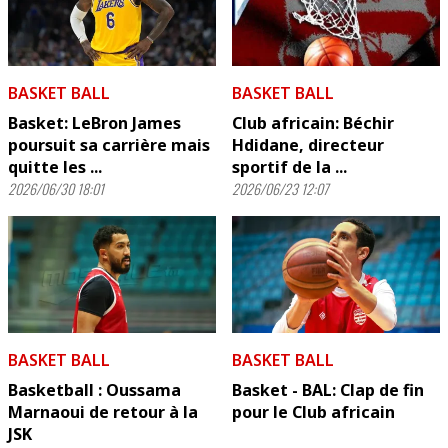
BASKET BALL
BASKET BALL
Basket: LeBron James
Club africain: Béchir
poursuit sa carrière mais
Hdidane, directeur
quitte les ...
sportif de la ...
2026/06/30 18:01
2026/06/23 12:07
BASKET BALL
BASKET BALL
Basketball : Oussama
Basket - BAL: Clap de fin
Marnaoui de retour à la
pour le Club africain
JSK