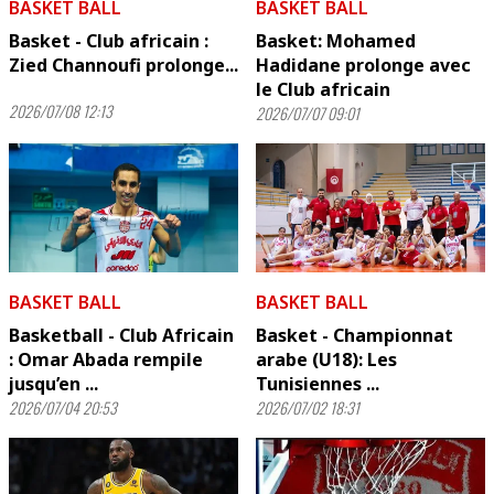
BASKET BALL
BASKET BALL
Basket - Club africain :
Basket: Mohamed
Zied Channoufi prolonge...
Hadidane prolonge avec
le Club africain
2026/07/08 12:13
2026/07/07 09:01
BASKET BALL
BASKET BALL
Basketball - Club Africain
Basket - Championnat
: Omar Abada rempile
arabe (U18): Les
jusqu’en ...
Tunisiennes ...
2026/07/04 20:53
2026/07/02 18:31