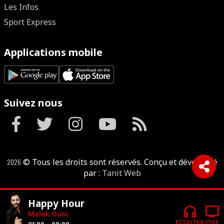
Les Infos
Sport Express
Applications mobile
Suivez nous
2026
© Tous les droits sont réservés. Conçu et développé
par :
Tanit Web
Happy Hour
headphones
tv
Malek Ouni
ECOUTER
LIVE