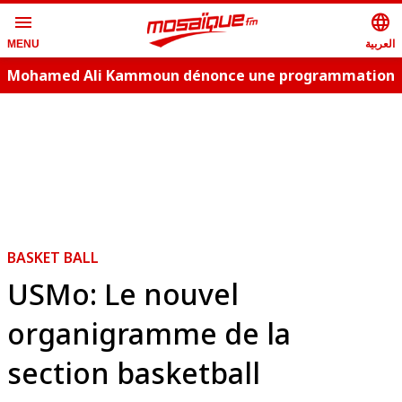
menu
language
العربية
MENU
Mohamed Ali Kammoun dénonce une programmation
estivale copie conforme
BASKET BALL
USMo: Le nouvel
organigramme de la
section basketball